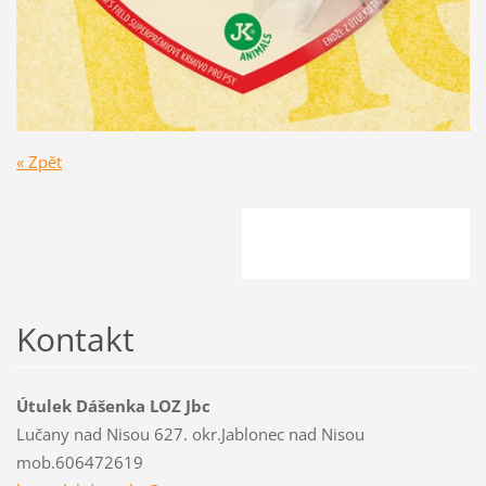
« Zpět
Kontakt
Útulek Dášenka LOZ Jbc
Lučany nad Nisou 627. okr.Jablonec nad Nisou
mob.606472619