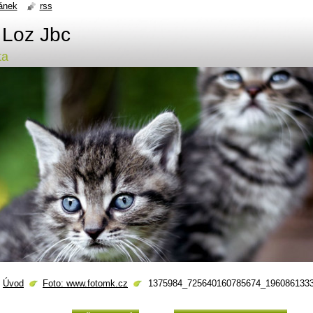
ánek
rss
 Loz Jbc
ta
Úvod
Foto: www.fotomk.cz
1375984_725640160785674_1960861333_