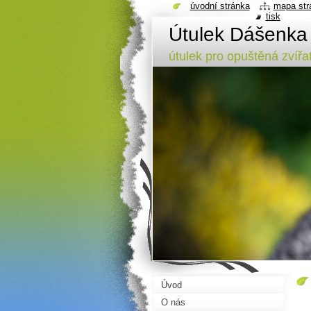
úvodní stránka
mapa str
tisk
Útulek Dášenka
útulek pro opuštěná zvířa
Úvod
O nás