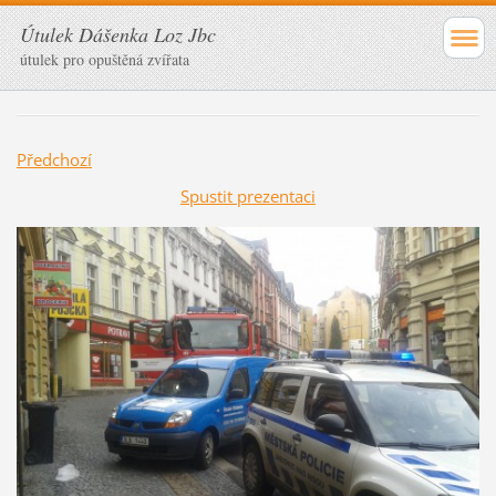
Útulek Dášenka Loz Jbc
útulek pro opuštěná zvířata
Předchozí
Spustit prezentaci