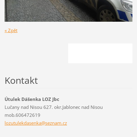
« Zpět
Kontakt
Útulek Dášenka LOZ Jbc
Lučany nad Nisou 627. okr.Jablonec nad Nisou
mob.606472619
lozutule
kdasenka
@seznam.
cz