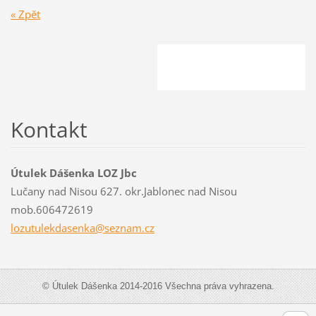
« Zpět
Kontakt
Útulek Dášenka LOZ Jbc
Lučany nad Nisou 627. okr.Jablonec nad Nisou
mob.606472619
lozutule
kdasenka
@seznam.
cz
© Útulek Dášenka 2014-2016 Všechna práva vyhrazena.