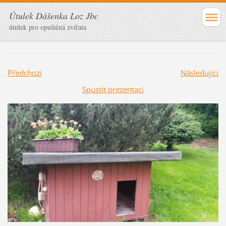
Útulek Dášenka Loz Jbc
útulek pro opuštěná zvířata
Předchozí
Následující
Spustit prezentaci