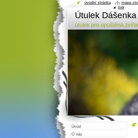
úvodní stránka
mapa str
tisk
Útulek Dášenka
útulek pro opuštěná zvířa
Úvod
O nás