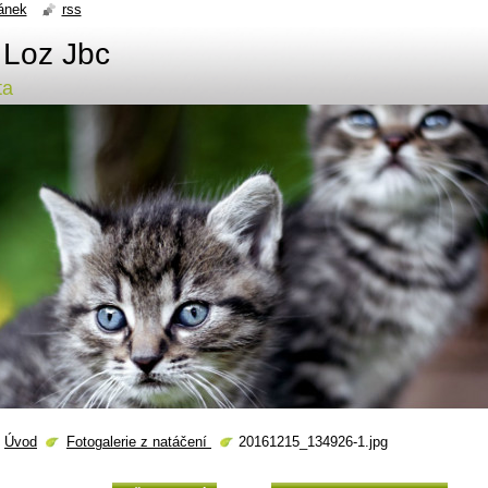
ánek
rss
 Loz Jbc
ta
Úvod
Fotogalerie z natáčení
20161215_134926-1.jpg