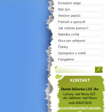
Kontaktní údaje
Náš tým
Venčení pejsků
Partneři a sponzoři
Jak můžete pomoci?
Nabídka zvířat
Akce pro veřejnost
Články
Spolupráce s médii
Fotogalerie
KONTAKT
Útulek Dášenka LOZ Jbc
Lučany nad Nisou 627.
okr.Jablonec nad Nisou
mob.606472619
lozutule
kdasenka
@seznam.
cz