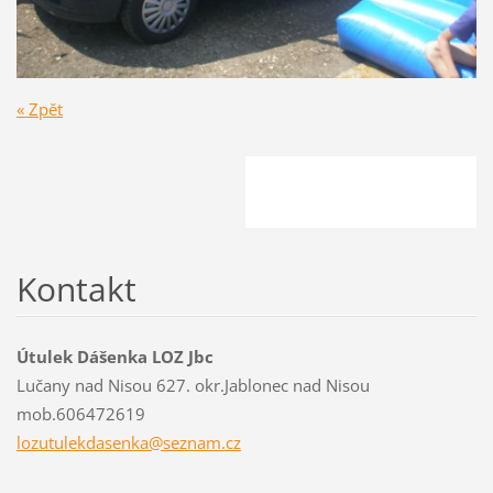
« Zpět
Kontakt
Útulek Dášenka LOZ Jbc
Lučany nad Nisou 627. okr.Jablonec nad Nisou
mob.606472619
lozutule
kdasenka
@seznam.
cz