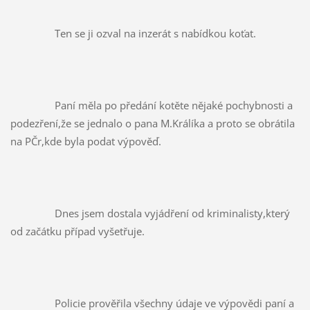
		Ten se ji ozval na inzerát s nabídkou koťat.
		Paní měla po předání kotěte nějaké pochybnosti a 
podezření,že se jednalo o pana M.Králíka a proto se obrátila 
na PČr,kde byla podat výpověď.
		Dnes jsem dostala vyjádření od kriminalisty,který 
od začátku případ vyšetřuje.
		Policie prověřila všechny údaje ve výpovědi paní a 