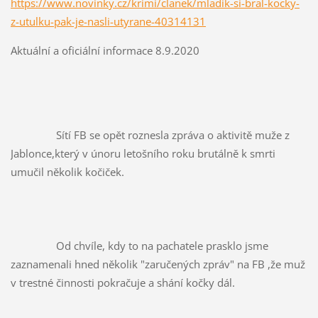
https://www.novinky.cz/krimi/clanek/mladik-si-bral-kocky-
z-utulku-pak-je-nasli-utyrane-40314131
Aktuální a oficiální informace 8.9.2020
		Sítí FB se opět roznesla zpráva o aktivitě muže z 
Jablonce,který v únoru letošního roku brutálně k smrti 
umučil několik kočiček.
		Od chvíle, kdy to na pachatele prasklo jsme 
zaznamenali hned několik "zaručených zpráv" na FB ,že muž 
v trestné činnosti pokračuje a shání kočky dál.