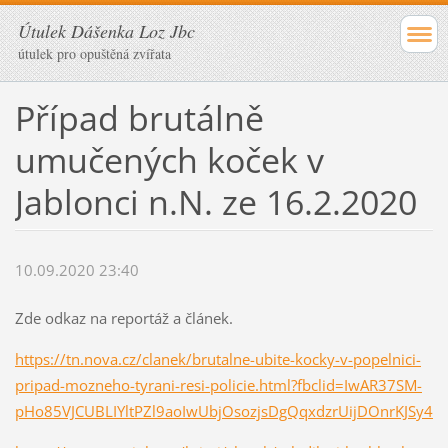
Útulek Dášenka Loz Jbc
útulek pro opuštěná zvířata
Případ brutálně
umučených koček v
Jablonci n.N. ze 16.2.2020
10.09.2020 23:40
Zde odkaz na reportáž a článek.
https://tn.nova.cz/clanek/brutalne-ubite-kocky-v-popelnici-
pripad-mozneho-tyrani-resi-policie.html?fbclid=IwAR37SM-
pHo85VJCUBLIYltPZl9aoIwUbjOsozjsDgQqxdzrUijDOnrKJSy4