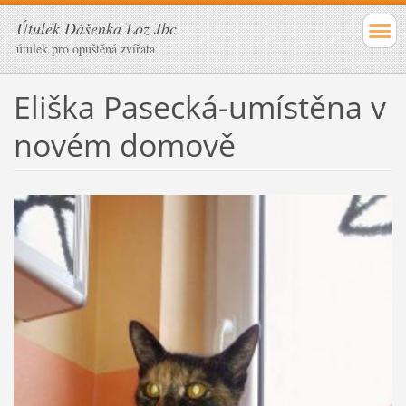
Útulek Dášenka Loz Jbc
útulek pro opuštěná zvířata
Eliška Pasecká-umístěna v
novém domově