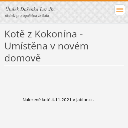
Útulek Dášenka Loz Jbc
útulek pro opuštěná zvířata
Kotě z Kokonína -
Umístěna v novém
domově
		Nalezené kotě 4.11.2021 v Jablonci .