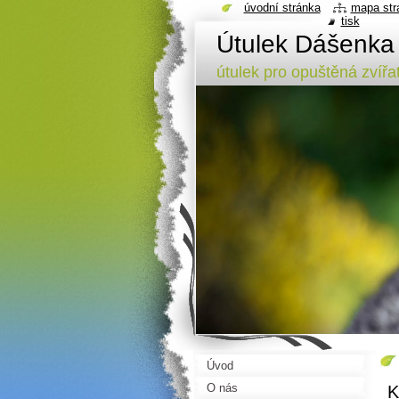
úvodní stránka
mapa str
tisk
Útulek Dášenka
útulek pro opuštěná zvířa
Úvod
O nás
K