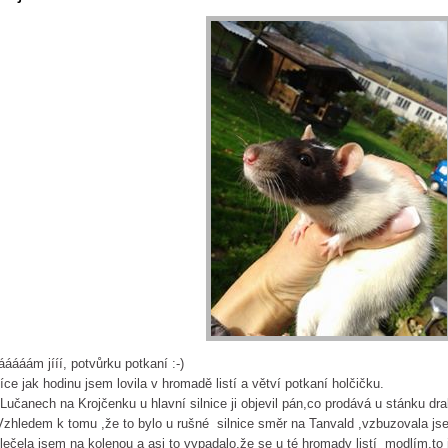
áááám jííí, potvůrku potkaní :-)
ce jak hodinu jsem lovila v hromadě listí a větví potkaní holčičku.
Lučanech na Krojčenku u hlavní silnice ji objevil pán,co prodává u stánku dra
hledem k tomu ,že to bylo u rušné silnice směr na Tanvald ,vzbuzovala js
lečela jsem na kolenou a asi to vypadalo,že se u té hromady listí modlím,