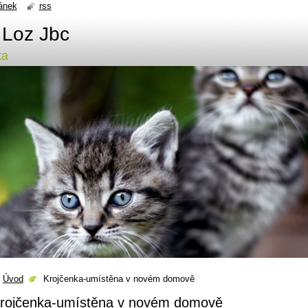
ánek
rss
 Loz Jbc
ta
Úvod
Krojčenka-umístěna v novém domově
rojčenka-umístěna v novém domově