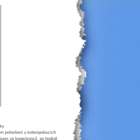
ky.
em pohoršení u kolemjedoucích
to jsem se koneckonců po hodině