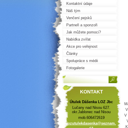
Kontaktní údaje
Náš tým
Venčení pejsků
Partneři a sponzoři
Jak můžete pomoci?
Nabídka zvířat
Akce pro veřejnost
Články
Spolupráce s médii
Fotogalerie
KONTAKT
Útulek Dášenka LOZ Jbc
Má
Lučany nad Nisou 627.
Ví
okr.Jablonec nad Nisou
V 
mob.606472619
Vz
lozutule
kdasenka
@seznam.
.K
cz