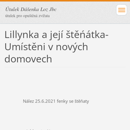
Útulek Dášenka Loz Jbc
útulek pro opuštěná zvířata
Lillynka a její štěńátka-
Umístěni v nových
domovech
		Nález 25.6.2021 fenky se štěňaty