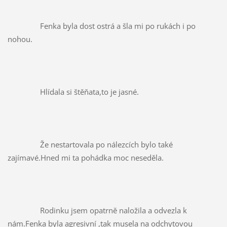
		Fenka byla dost ostrá a šla mi po rukách i po 
nohou.
		Hlídala si štěňata,to je jasné.
		Že nestartovala po nálezcích bylo také 
zajímavé.Hned mi ta pohádka moc neseděla.
		Rodinku jsem opatrně naložila a odvezla k 
nám.Fenka byla agresivní ,tak musela na odchytovou 