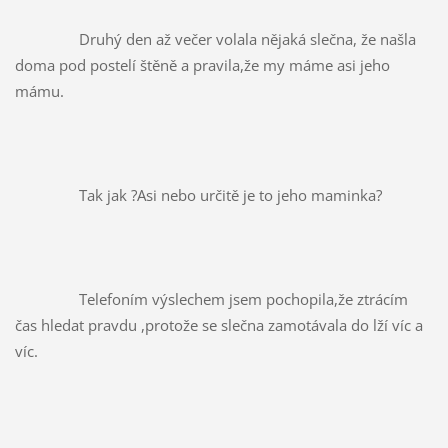
		Druhý den až večer volala nějaká slečna, že našla 
doma pod postelí štěně a pravila,že my máme asi jeho 
mámu.
		Tak jak ?Asi nebo určitě je to jeho maminka?
		Telefoním výslechem jsem pochopila,že ztrácím 
čas hledat pravdu ,protože se slečna zamotávala do lží víc a 
víc.