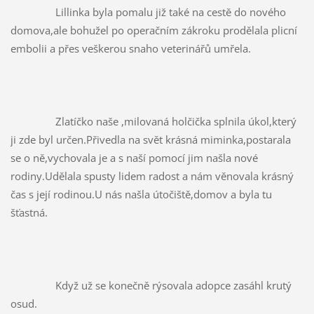
		Lillinka byla pomalu již také na cestě do nového 
domova,ale bohužel po operačním zákroku prodělala plicní 
embolii a přes veškerou snaho veterinářů umřela.
		Zlatíčko naše ,milovaná holčička splnila úkol,který 
ji zde byl určen.Přivedla na svět krásná miminka,postarala 
se o ně,vychovala je a s naší pomocí jim našla nové 
rodiny.Udělala spusty lidem radost a nám věnovala krásný 
čas s její rodinou.U nás našla útočiště,domov a byla tu 
šťastná.
		Když už se konečně rýsovala adopce zasáhl krutý 
osud.