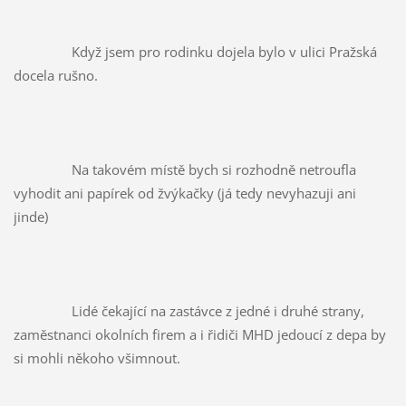
		Když jsem pro rodinku dojela bylo v ulici Pražská 
docela rušno.
		Na takovém místě bych si rozhodně netroufla 
vyhodit ani papírek od žvýkačky (já tedy nevyhazuji ani 
jinde)
		Lidé čekající na zastávce z jedné i druhé strany, 
zaměstnanci okolních firem a i řidiči MHD jedoucí z depa by 
si mohli někoho všimnout.