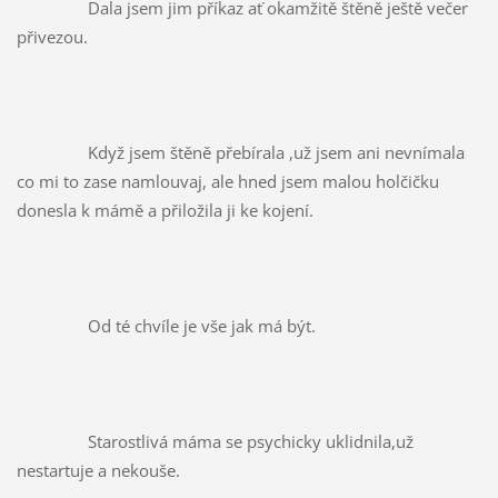
		Dala jsem jim příkaz ať okamžitě štěně ještě večer 
přivezou.
		Když jsem štěně přebírala ,už jsem ani nevnímala 
co mi to zase namlouvaj, ale hned jsem malou holčičku 
donesla k mámě a přiložila ji ke kojení.
		Od té chvíle je vše jak má být.
		Starostlivá máma se psychicky uklidnila,už 
nestartuje a nekouše.