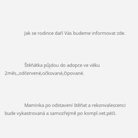
		Jak se rodince daří Vás budeme informovat zde.
		Štěňátka půjdou do adopce ve věku 
2měs.,odčervené,očkované,čipované.
		Maminka po odstavení štěňat a rekonvalescenci 
bude vykastrovaná a samozřejmě po kompl.vet.péči.