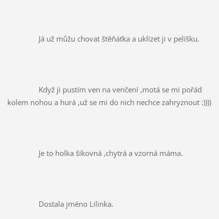
		Já už můžu chovat štěňátka a uklízet ji v pelíšku.
		Když ji pustím ven na venčení ,motá se mi pořád 
kolem nohou a hurá ,už se mi do nich nechce zahryznout :))))
		Je to holka šikovná ,chytrá a vzorná máma.
		Dostala jméno Lilinka.