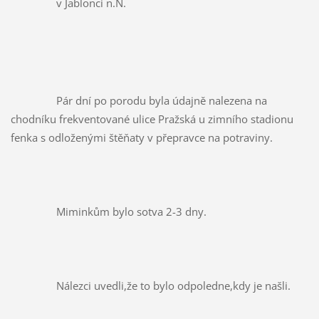
		v Jablonci n.N.
		Pár dní po porodu byla údajně nalezena na 
chodníku frekventované ulice Pražská u zimního stadionu 
fenka s odloženými štěňaty v přepravce na potraviny.
		Miminkům bylo sotva 2-3 dny.
		Nálezci uvedli,že to bylo odpoledne,kdy je našli.