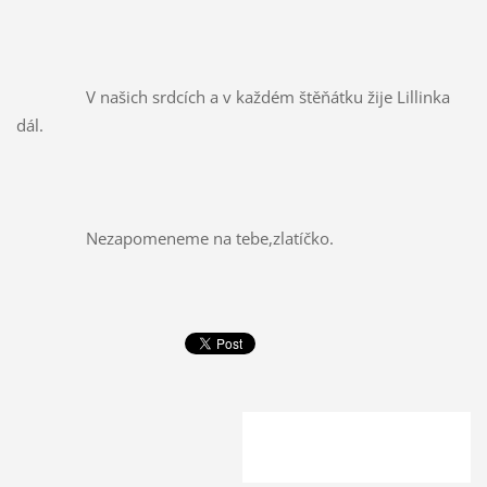
		V našich srdcích a v každém štěňátku žije Lillinka 
dál.
		Nezapomeneme na tebe,zlatíčko.