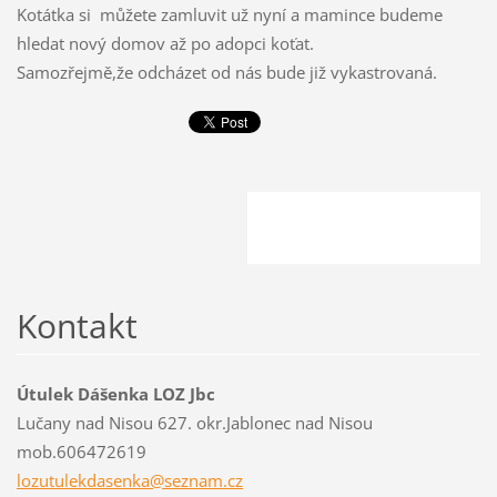
Kotátka si můžete zamluvit už nyní a mamince budeme
hledat nový domov až po adopci koťat.
Samozřejmě,že odcházet od nás bude již vykastrovaná.
Kontakt
Útulek Dášenka LOZ Jbc
Lučany nad Nisou 627. okr.Jablonec nad Nisou
mob.606472619
lozutule
kdasenka
@seznam.
cz