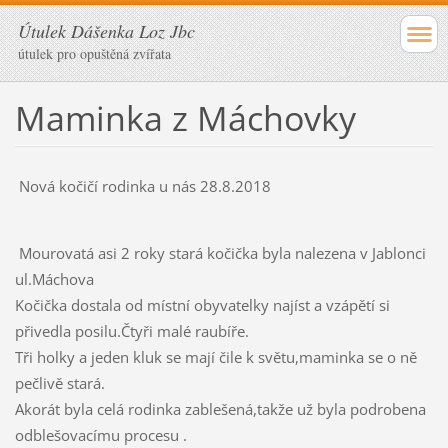
Útulek Dášenka Loz Jbc
útulek pro opuštěná zvířata
Maminka z Máchovky
Nová kočičí rodinka u nás 28.8.2018
Mourovatá asi 2 roky stará kočička byla nalezena v Jablonci
ul.Máchova
Kočička dostala od místní obyvatelky najíst a vzápětí si
přivedla posilu.Čtyři malé raubíře.
Tři holky a jeden kluk se mají čile k světu,maminka se o ně
pečlivě stará.
Akorát byla celá rodinka zablešená,takže už byla podrobena
odblešovacímu procesu .