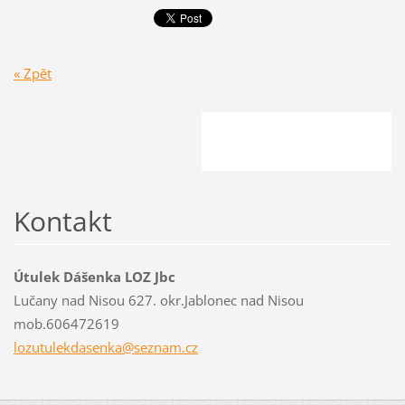
« Zpět
Kontakt
Útulek Dášenka LOZ Jbc
Lučany nad Nisou 627. okr.Jablonec nad Nisou
mob.606472619
lozutule
kdasenka
@seznam.
cz