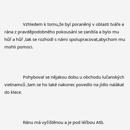
		Vzhledem k tomu,že byl poraněný v oblasti tváře a 
rána z pravděpodobného pokousání se zanítila a bylo mu 
hůř a hůř ,tak se rozhodl s námi spolupracovat,abychom mu 
mohli pomoci.
		Pohyboval se nějakou dobu u obchodu lučanských 
vietnamců ,tam se ho také nakonec povedlo na jídlo nalákat 
do klece.
		Ránu má vyčištěnou a je pod léčbou Atb.