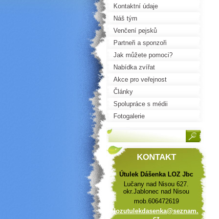
Kontaktní údaje
Náš tým
Venčení pejsků
Partneři a sponzoři
Jak můžete pomoci?
Nabídka zvířat
Akce pro veřejnost
Články
Spolupráce s médii
Fotogalerie
KONTAKT
Útulek Dášenka LOZ Jbc
Lučany nad Nisou 627.
okr.Jablonec nad Nisou
mob.606472619
lozutule
kdasenka
@seznam.
cz