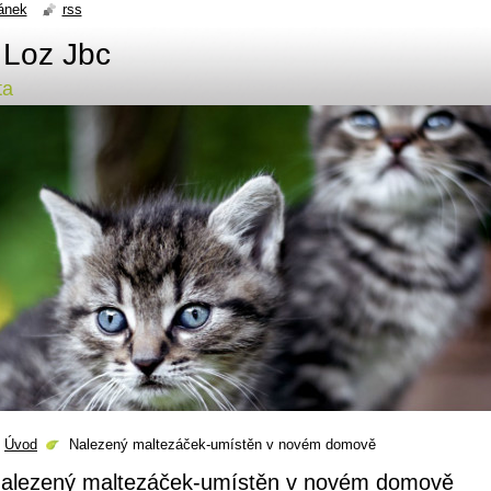
ánek
rss
 Loz Jbc
ta
Úvod
Nalezený maltezáček-umístěn v novém domově
alezený maltezáček-umístěn v novém domově