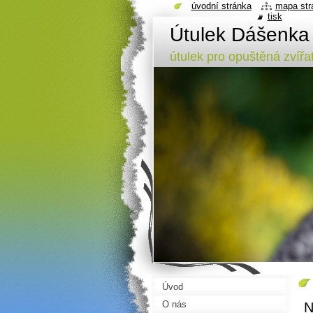
úvodní stránka
mapa str
tisk
Útulek Dášenka
útulek pro opuštěná zvířa
Úvod
O nás
N