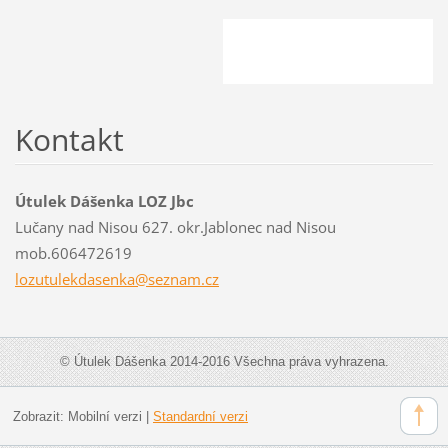
Kontakt
Útulek Dášenka LOZ Jbc
Lučany nad Nisou 627. okr.Jablonec nad Nisou
mob.606472619
lozutule
kdasenka
@seznam.
cz
© Útulek Dášenka 2014-2016 Všechna práva vyhrazena.
Zobrazit:
Mobilní verzi
|
Standardní verzi