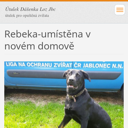
Útulek Dášenka Loz Jbc
útulek pro opuštěná zvířata
Rebeka-umístěna v
novém domově