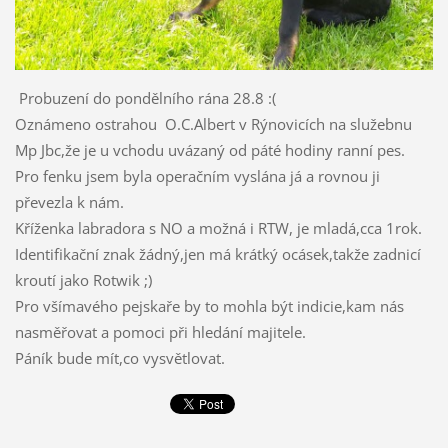
Probuzení do pondělního rána 28.8 :(
Oznámeno ostrahou O.C.Albert v Rýnovicích na služebnu
Mp Jbc,že je u vchodu uvázaný od páté hodiny ranní pes.
Pro fenku jsem byla operačním vyslána já a rovnou ji
převezla k nám.
Kříženka labradora s NO a možná i RTW, je mladá,cca 1rok.
Identifikační znak žádný,jen má krátký ocásek,takže zadnicí
kroutí jako Rotwik ;)
Pro všímavého pejskaře by to mohla být indicie,kam nás
nasměřovat a pomoci při hledání majitele.
Páník bude mít,co vysvětlovat.