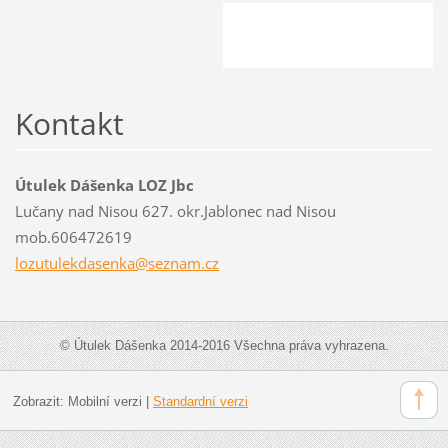
Kontakt
Útulek Dášenka LOZ Jbc
Lučany nad Nisou 627. okr.Jablonec nad Nisou
mob.606472619
lozutule
kdasenka
@seznam.
cz
© Útulek Dášenka 2014-2016 Všechna práva vyhrazena.
Zobrazit:
Mobilní verzi
|
Standardní verzi