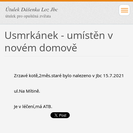
Útulek Dášenka Loz Jbc
útulek pro opuštěná zvířata
Usmrkánek - umístěn v
novém domově
	Zrzavé kotě,2měs.staré bylo nalezeno v Jbc 15.7.2021
	ul.Na Mítině.
	Je v léčení,má ATB.